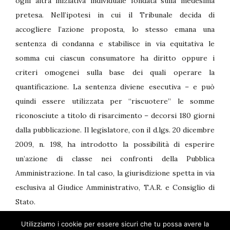
ogni altra iniziativa individuale fondata sulla medesima
pretesa. Nell’ipotesi in cui il Tribunale decida di
accogliere l’azione proposta, lo stesso emana una
sentenza di condanna e stabilisce in via equitativa le
somma cui ciascun consumatore ha diritto oppure i
criteri omogenei sulla base dei quali operare la
quantificazione. La sentenza diviene esecutiva – e può
quindi essere utilizzata per “riscuotere” le somme
riconosciute a titolo di risarcimento – decorsi 180 giorni
dalla pubblicazione. Il legislatore, con il d.lgs. 20 dicembre
2009, n. 198, ha introdotto la possibilità di esperire
un’azione di classe nei confronti della Pubblica
Amministrazione. In tal caso, la giurisdizione spetta in via
esclusiva al Giudice Amministrativo, T.A.R. e Consiglio di
Stato.
Utilizziamo i cookie per essere sicuri che tu possa avere la