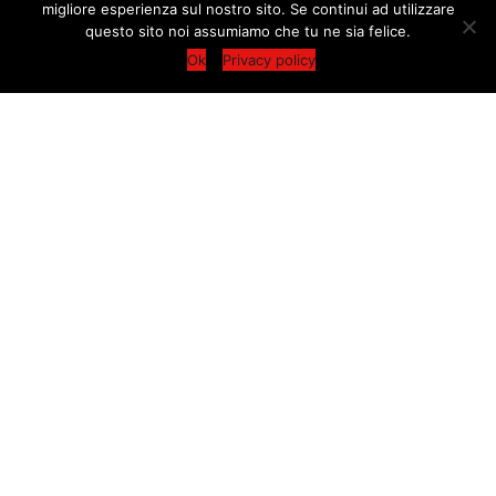
migliore esperienza sul nostro sito. Se continui ad utilizzare
condividi
questo sito noi assumiamo che tu ne sia felice.
CONTATTACI
Ok
Privacy policy
Richiedi informazioni
Contatta il Movimento Diritti Europei compilando il form
sottostante: