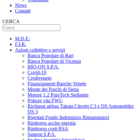
News
Contatti
CERCA
M.D.E.
F.I.R.
Azioni collettive e servizi
Banca Popolare di Bari
Banca Popolare di Vicenza
BIO-ON S.P.A.
Covid-19
Crediveneto
Finanziamenti Banche Venete
Monte dei Paschi di Siena
Motore 1.2 PureTech Stellantis
Polizze vita FWU
Richiami airbag Takata Citroën C3 e DS Automobiles
DS 3
Rigettati Fondo Indennizzo Risparmiatori
Rimborso accise energia
Rimborso costi RSA
Saipem S.P.A.
Spalma incentivi fotovoltaico