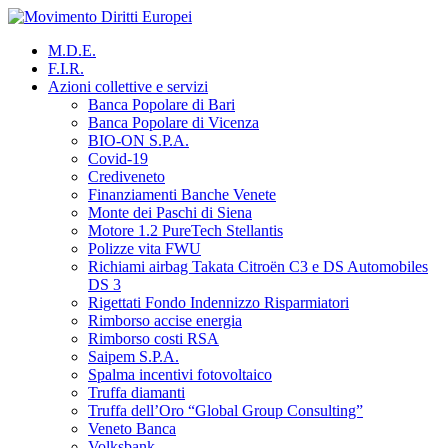
Vai
al
M.D.E.
contenuto
F.I.R.
Azioni collettive e servizi
Banca Popolare di Bari
Banca Popolare di Vicenza
BIO-ON S.P.A.
Covid-19
Crediveneto
Finanziamenti Banche Venete
Monte dei Paschi di Siena
Motore 1.2 PureTech Stellantis
Polizze vita FWU
Richiami airbag Takata Citroën C3 e DS Automobiles
DS 3
Rigettati Fondo Indennizzo Risparmiatori
Rimborso accise energia
Rimborso costi RSA
Saipem S.P.A.
Spalma incentivi fotovoltaico
Truffa diamanti
Truffa dell’Oro “Global Group Consulting”
Veneto Banca
Volksbank