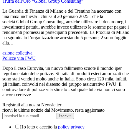
Truffa dell’Oro “Global Group Consulting”
La Guardia di Finanza di Milano e del Trentino ha accertato con
una maxi inchiesta - chiusa il 20 gennaio 2025 - che la
società Global Group Consulting, anziché utilizzare il denaro negli
investimenti pattuiti, avrebbe invece utilizzato le somme per pagare i
rendimenti promessi ai partecipanti precedenti. La Procura di Milano
ha sgominato l’organizzazione arrestando 5 persone, 2 sono fuggite
alla…
azione collettiva
Polizze vita FWU
Dopo il caso Eurovita, un nuovo fallimento scuote il mondo iper-
regolamentato delle polizze. Si tratta di prodotti esteri autorizzati che
sono stati venduti molto anche in Italia. Sono circa 120 mila, infatti,
gli italiani coinvolti nel dissesto del gruppo assicurativo FWU. Il
controvalore di polizze vita stimato - sul quale tuttavia non ci sono
ancora certezze…
Registrati alla nostra Newsletter
ricevi le ultime notizie dal Movimento, resta aggiornato
Ho letto e accetto la
policy privacy