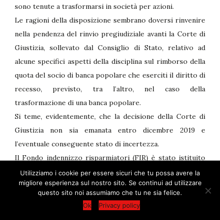
sono tenute a trasformarsi in società per azioni.
Le ragioni della disposizione sembrano doversi rinvenire
nella pendenza del rinvio pregiudiziale avanti la Corte di
Giustizia, sollevato dal Consiglio di Stato, relativo ad
alcune specifici aspetti della disciplina sul rimborso della
quota del socio di banca popolare che eserciti il diritto di
recesso, previsto, tra l’altro, nel caso della
trasformazione di una banca popolare.
Si teme, evidentemente, che la decisione della Corte di
Giustizia non sia emanata entro dicembre 2019 e
l’eventuale conseguente stato di incertezza.
Il Fondo indennizzo risparmiatori (FIR) è stato istituito
dall’articolo 1, comma 493, legge 30 dicembre 2018, n. 145
Utilizziamo i cookie per essere sicuri che tu possa avere la
migliore esperienza sul nostro sito. Se continui ad utilizzare
per erogare indennizzi a favore dei risparmiatori
questo sito noi assumiamo che tu ne sia felice.
ingiustamente danneggiati dalle banche e loro controllate
CONTATTACI
Ok
Privacy policy
aventi sede legale in Italia, poste in liquidazione coatta