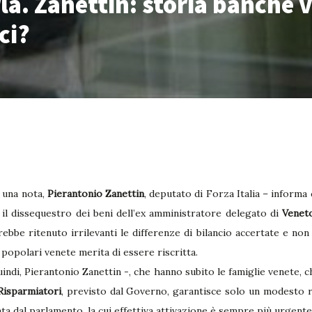
a. Zanettin: storia banche v
ci?
n una nota,
Pierantonio Zanettin
, deputato di Forza Italia – informa
 il dissequestro dei beni dell’ex amministratore delegato di
Venet
rebbe ritenuto irrilevanti le differenze di bilancio accertate e non
 popolari venete merita di essere riscritta.
indi, Pierantonio Zanettin -, che hanno subito le famiglie venete, c
isparmiatori
, previsto dal Governo, garantisce solo un modesto 
ta dal parlamento, la cui effettiva attivazione è sempre più urgente