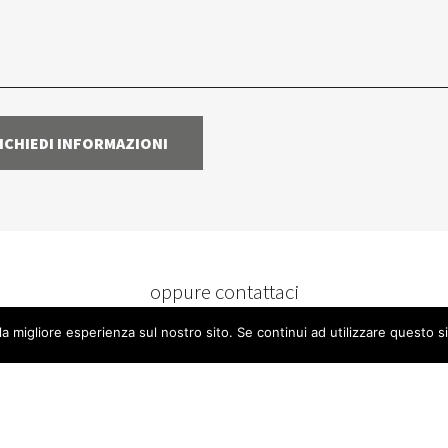
oppure contattaci
+39 342 8079356
la migliore esperienza sul nostro sito. Se continui ad utilizzare questo s
ONI