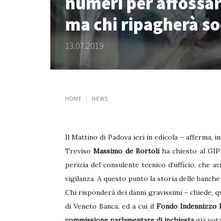
numeri per affossarl
ma chi ripagherà so
13.07.2019
HOME
NEWS
Il Mattino di Padova ieri in edicola – afferma, i
Treviso
Massimo de Bortoli
ha chiesto al GIP
perizia del consulente tecnico d’ufficio, che av
vigilanza. A questo punto la storia delle banche
Chi risponderà dei danni gravissimi – chiede, qu
di Veneto Banca, ed a cui il
Fondo Indennizzo R
commissione parlamentare di inchiesta
già vota