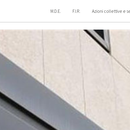
M.D.E.
F.I.R.
Azioni collettive e se