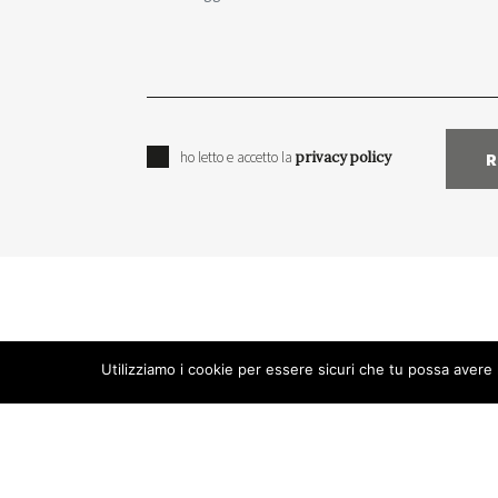
ho letto e accetto la
privacy policy
Utilizziamo i cookie per essere sicuri che tu possa avere 
AZIONI LEGALI
|
TUTTE LE AZI