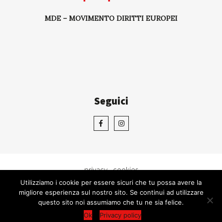
MDE – MOVIMENTO DIRITTI EUROPEI
Seguici
privacy - cookies
Utilizziamo i cookie per essere sicuri che tu possa avere la
copyright 2018
migliore esperienza sul nostro sito. Se continui ad utilizzare
questo sito noi assumiamo che tu ne sia felice.
CONTATTACI
Ok
Privacy policy